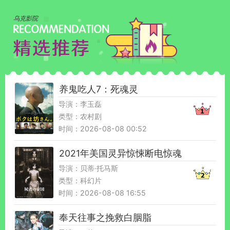
乌克影院
养鬼吃人7：死魂灵
导演：李玉磊
类型：农村剧
时间：2026-08-08 00:52
2021年美国灵异惊悚断电惊魂
导演：贝蒂·托马斯
类型：科幻片
时间：2026-08-08 16:55
奉天往事之挽救白胭脂